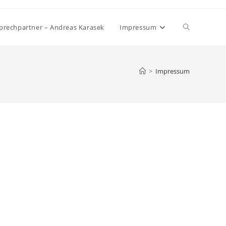
Website-
sprechpartner – Andreas Karasek
Impressum
Suche
>
Impressum
umschalten