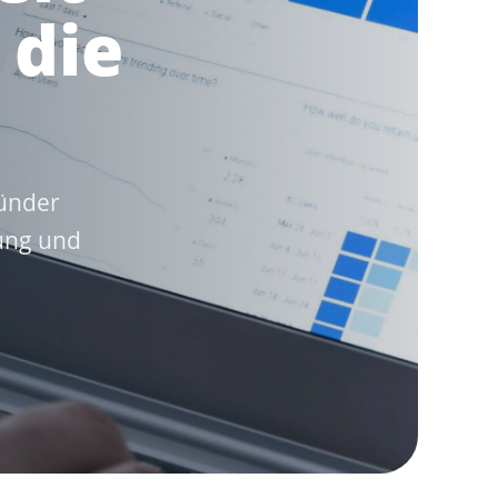
 die
n
ründer
tung und