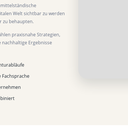
d mittelständische
italen Welt sichtbar zu werden
r zu behaupten.
hlen praxisnahe Strategien,
e nachhaltige Ergebnisse
nturabläufe
e Fachsprache
ernehmen
biniert