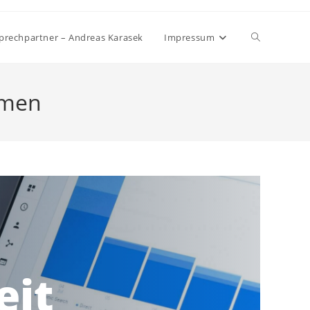
Website-
sprechpartner – Andreas Karasek
Impressum
Suche
hmen
umschalten
eit