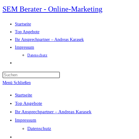
Zum
SEM Berater - Online-Marketing
Inhalt
springen
Startseite
Top Angebote
Ihr Ansprechpartner – Andreas Karasek
Impressum
Datenschutz
Website-
Suche
Press
umschalten
Escape
Menü
Schließen
to
Startseite
close
Top Angebote
the
Ihr Ansprechpartner – Andreas Karasek
search
Impressum
panel.
Datenschutz
Website-