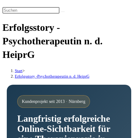
Suche
Diese
umschalten
Website
Erfolgsstory -
durchsuchen
Psychotherapeutin n. d.
HeiprG
Start
>
Erfolgsstory -Psychotherapeutin n. d. HeiprG
Kundenprojekt seit 2013 · Nürnberg
Langfristig erfolgreiche
Online-Sichtbarkeit für