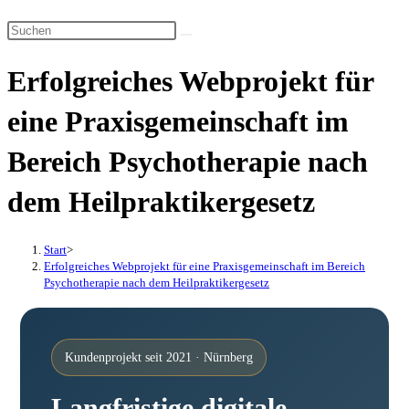
Suche
Diese
umschalten
Website
Erfolgreiches Webprojekt für
durchsuchen
eine Praxisgemeinschaft im
Bereich Psychotherapie nach
dem Heilpraktikergesetz
Start
>
Erfolgreiches Webprojekt für eine Praxisgemeinschaft im Bereich
Psychotherapie nach dem Heilpraktikergesetz
Kundenprojekt seit 2021 · Nürnberg
Langfristige digitale