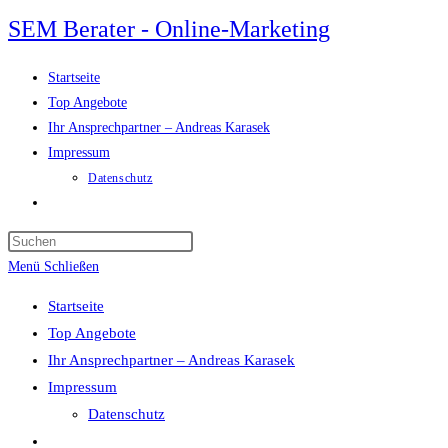
Zum
SEM Berater - Online-Marketing
Inhalt
springen
Startseite
Top Angebote
Ihr Ansprechpartner – Andreas Karasek
Impressum
Datenschutz
Website-
Suche
Press
umschalten
Escape
Menü
Schließen
to
Startseite
close
Top Angebote
the
Ihr Ansprechpartner – Andreas Karasek
search
Impressum
panel.
Datenschutz
Website-